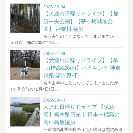
2023-02-04
【犬連れ日帰りドライブ】【都
筑中央公園】【茅ヶ崎城址公
園】 神奈川 横浜
もう去年のことになってしまいますが、一
ヶ月以上前の2022年12…
2023-01-03
【犬連れ日帰りドライブ】【幕
山(標高626m)】ハイキング 神奈
川県 湯河原町
もう去年のことになってしまいましたが、
1ヶ月位前の12月4日(日…
2022-08-13
犬連れ日帰りドライブ 【鬼怒
沼】栃木県日光市 日本一標高の
高い高層湿原
一週間の夏季休暇のうち月曜日は志賀高原