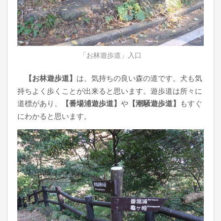
「お林遊歩道」入口
【お林遊歩道】
は、気持ちの良い森の道です。犬も気
持ちよく歩くことが出来ると思います。遊歩道は所々に
道標があり、
【番場浦遊歩道】
や
【潮騒遊歩道】
もすぐ
にわかると思います。