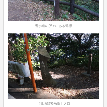
遊歩道の所々にある道標
【番場浦遊歩道】入口