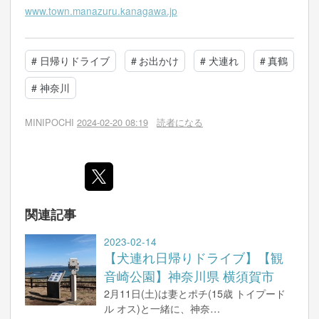
www.town.manazuru.kanagawa.jp
#
日帰りドライブ
#
お出かけ
#
犬連れ
#
真鶴
#
神奈川
MINIPOCHI
2024-02-20 08:19
読者になる
関連記事
2023-02-14
【犬連れ日帰りドライブ】【観
音崎公園】神奈川県 横須賀市
2月11日(土)は妻とポチ(15歳 トイプード
ル オス)と一緒に、神奈…