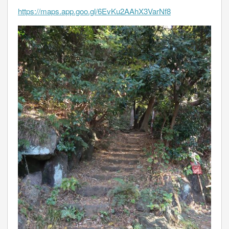
https://maps.app.goo.gl/6EvKu2AAhX3VarNf8