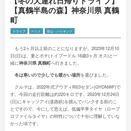
【冬の犬連れ日帰りドライブ】
【真鶴半島の森】神奈川県 真鶴
町
ドライブ
ペット
登山・ハイキング
もう2ヶ月以上前のことになりますが、2023年12月10
日(日)は、妻とポチ(トイプードル 16歳3ヶ月 オス)と一
緒に
神奈川県 真鶴町
へ行きました。
冬は寒いので少しでも暖かい場所
を選びました。
クルマは、2022年式アウディRS3セダン(GYDNWF)で
す。今回の走行距離は約220キロです。2023年12月24日
(日)にキャッツアイ(道路鋲)を踏んでパンクする前のこ
とですので、今にして思えば、低偏平率タイヤ（ロープ
ロファイルタイヤ）の特性について十分に理解していな
かった頃です。