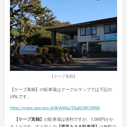
【ケープ真鶴】
【ケープ真鶴】の駐車場はグーグルマップでは下記の
URLです。
https://maps.app.goo.gl/9kWWqJTAa6U6K18W6
【ケープ真鶴】
の駐車場は便利ですが、1,000円かか
るようです。すぐ近くの
【県営みさき駐車場】
は無料で